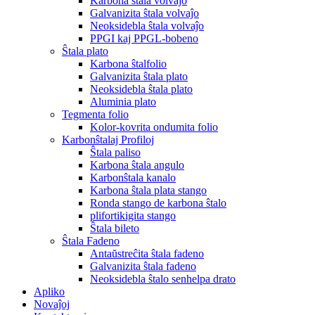
Karbona ŝtala volvaĵo
Galvanizita ŝtala volvaĵo
Neoksidebla ŝtala volvaĵo
PPGI kaj PPGL-bobeno
Ŝtala plato
Karbona ŝtalfolio
Galvanizita ŝtala plato
Neoksidebla ŝtala plato
Aluminia plato
Tegmenta folio
Kolor-kovrita ondumita folio
Karbonŝtalaj Profiloj
Ŝtala paliso
Karbona ŝtala angulo
Karbonŝtala kanalo
Karbona ŝtala plata stango
Ronda stango de karbona ŝtalo
plifortikigita stango
Ŝtala bileto
Ŝtala Fadeno
Antaŭstreĉita ŝtala fadeno
Galvanizita ŝtala fadeno
Neoksidebla ŝtalo senhelpa drato
Apliko
Novaĵoj