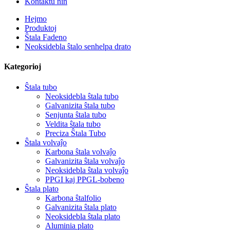
Kontaktu nin
Hejmo
Produktoj
Ŝtala Fadeno
Neoksidebla ŝtalo senhelpa drato
Kategorioj
Ŝtala tubo
Neoksidebla ŝtala tubo
Galvanizita ŝtala tubo
Senjunta ŝtala tubo
Veldita ŝtala tubo
Preciza Ŝtala Tubo
Ŝtala volvaĵo
Karbona ŝtala volvaĵo
Galvanizita ŝtala volvaĵo
Neoksidebla ŝtala volvaĵo
PPGI kaj PPGL-bobeno
Ŝtala plato
Karbona ŝtalfolio
Galvanizita ŝtala plato
Neoksidebla ŝtala plato
Aluminia plato