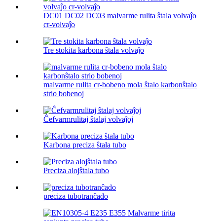
DC01 DC02 DC03 malvarme rulita ŝtala volvaĵo
cr-volvaĵo
Tre stokita karbona ŝtala volvaĵo
malvarme rulita cr-bobeno mola ŝtalo karbonŝtalo
strio bobenoj
Ĉefvarmrulitaj ŝtalaj volvaĵoj
Karbona preciza ŝtala tubo
Preciza alojŝtala tubo
preciza tubotranĉado