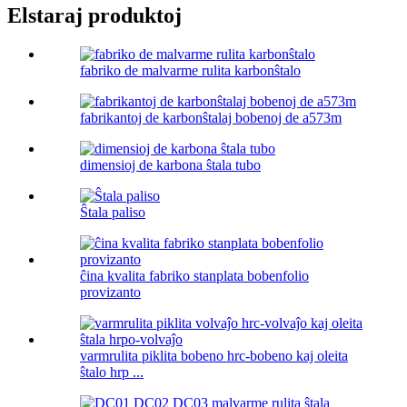
Elstaraj produktoj
fabriko de malvarme rulita karbonŝtalo
fabrikantoj de karbonŝtalaj bobenoj de a573m
dimensioj de karbona ŝtala tubo
Ŝtala paliso
ĉina kvalita fabriko stanplata bobenfolio
provizanto
varmrulita piklita bobeno hrc-bobeno kaj oleita
ŝtalo hrp ...