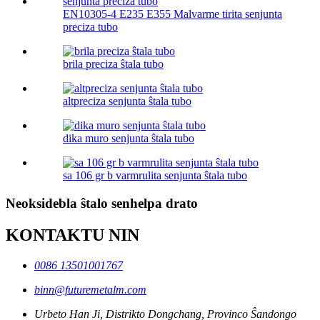
EN10305-4 E235 E355 Malvarme tirita senjunta
preciza tubo
brila preciza ŝtala tubo
altpreciza senjunta ŝtala tubo
dika muro senjunta ŝtala tubo
sa 106 gr b varmrulita senjunta ŝtala tubo
Neoksidebla ŝtalo senhelpa drato
KONTAKTU NIN
0086 13501001767
binn@futuremetalm.com
Urbeto Han Ji, Distrikto Dongchang, Provinco Ŝandongo