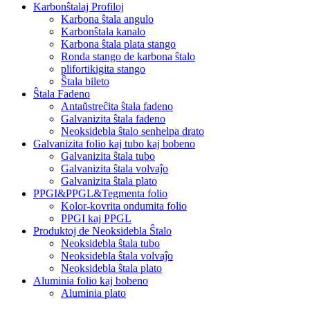
Karbonŝtalaj Profiloj
Karbona ŝtala angulo
Karbonŝtala kanalo
Karbona ŝtala plata stango
Ronda stango de karbona ŝtalo
plifortikigita stango
Ŝtala bileto
Ŝtala Fadeno
Antaŭstreĉita ŝtala fadeno
Galvanizita ŝtala fadeno
Neoksidebla ŝtalo senhelpa drato
Galvanizita folio kaj tubo kaj bobeno
Galvanizita ŝtala tubo
Galvanizita ŝtala volvaĵo
Galvanizita ŝtala plato
PPGI&PPGL&Tegmenta folio
Kolor-kovrita ondumita folio
PPGI kaj PPGL
Produktoj de Neoksidebla Ŝtalo
Neoksidebla ŝtala tubo
Neoksidebla ŝtala volvaĵo
Neoksidebla ŝtala plato
Aluminia folio kaj bobeno
Aluminia plato