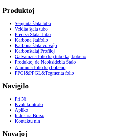
Produktoj
Senjunta ŝtala tubo
Veldita ŝtala tubo
Preciza Ŝtala Tubo
Karbona ŝtalfolio
Karbona ŝtala volvaĵo
Karbonŝtalaj Profiloj
Galvanizita folio kaj tubo kaj bobeno
Produktoj de Neoksidebla Ŝtalo
Aluminia folio kaj bobeno
PPGI&PPGL&Tegmenta folio
Navigilo
Pri Ni
Kvalitkontrolo
Apliko
Industria Borso
Kontaktu nin
Novaĵoj