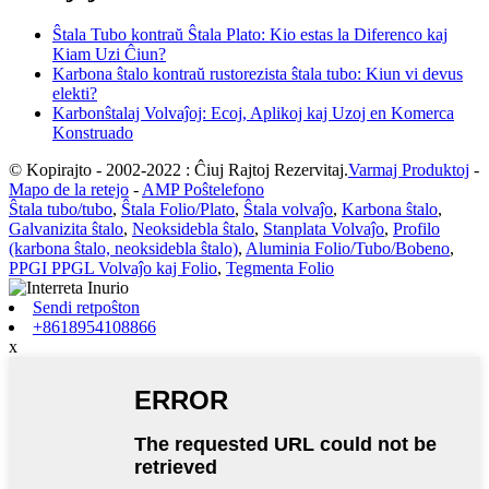
Ŝtala Tubo kontraŭ Ŝtala Plato: Kio estas la Diferenco kaj
Kiam Uzi Ĉiun?
Karbona ŝtalo kontraŭ rustorezista ŝtala tubo: Kiun vi devus
elekti?
Karbonŝtalaj Volvaĵoj: Ecoj, Aplikoj kaj Uzoj en Komerca
Konstruado
© Kopirajto - 2002-2022 : Ĉiuj Rajtoj Rezervitaj.
Varmaj Produktoj
-
Mapo de la retejo
-
AMP Poŝtelefono
Ŝtala tubo/tubo
,
Ŝtala Folio/Plato
,
Ŝtala volvaĵo
,
Karbona ŝtalo
,
Galvanizita ŝtalo
,
Neoksidebla ŝtalo
,
Stanplata Volvaĵo
,
Profilo
(karbona ŝtalo, neoksidebla ŝtalo)
,
Aluminia Folio/Tubo/Bobeno
,
PPGI PPGL Volvaĵo kaj Folio
,
Tegmenta Folio
Sendi retpoŝton
+8618954108866
x