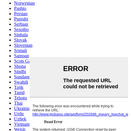
Norwegian
Pashto
Persian
Punjabi
Serbian
Sesotho
Sinhala
Slovak
Slovenian
Somali
Samoan
Scots Gaelic
Shona
Sindhi
Sundanese
Swahili
Tajik
Tamil
Telugu
Thai
Ukrainian
Urdu
Uzbek
Vietnamese
Welsh