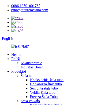
0086 13501001767
binn@futuremetalm.com
English
Hejmo
Pri Ni
Kvalitkontrolo
Industria Borso
Produktoj
Ŝtala tubo
Neoksidebla ŝtala tubo
Galvanizita ŝtala tubo
Senjunta ŝtala tubo
Veldita ŝtala tubo
Preciza Ŝtala Tubo
Ŝtala volvaĵo