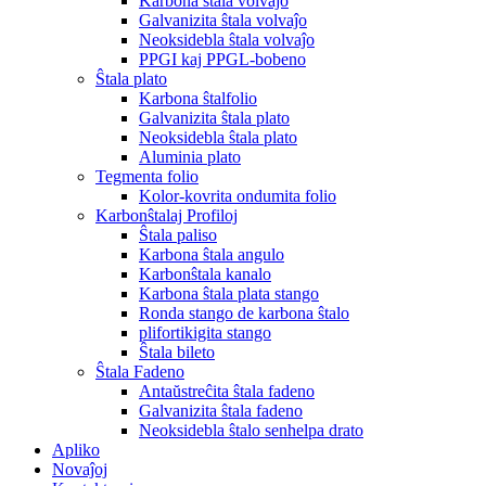
Karbona ŝtala volvaĵo
Galvanizita ŝtala volvaĵo
Neoksidebla ŝtala volvaĵo
PPGI kaj PPGL-bobeno
Ŝtala plato
Karbona ŝtalfolio
Galvanizita ŝtala plato
Neoksidebla ŝtala plato
Aluminia plato
Tegmenta folio
Kolor-kovrita ondumita folio
Karbonŝtalaj Profiloj
Ŝtala paliso
Karbona ŝtala angulo
Karbonŝtala kanalo
Karbona ŝtala plata stango
Ronda stango de karbona ŝtalo
plifortikigita stango
Ŝtala bileto
Ŝtala Fadeno
Antaŭstreĉita ŝtala fadeno
Galvanizita ŝtala fadeno
Neoksidebla ŝtalo senhelpa drato
Apliko
Novaĵoj