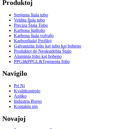
Produktoj
Senjunta ŝtala tubo
Veldita ŝtala tubo
Preciza Ŝtala Tubo
Karbona ŝtalfolio
Karbona ŝtala volvaĵo
Karbonŝtalaj Profiloj
Galvanizita folio kaj tubo kaj bobeno
Produktoj de Neoksidebla Ŝtalo
Aluminia folio kaj bobeno
PPGI&PPGL&Tegmenta folio
Navigilo
Pri Ni
Kvalitkontrolo
Apliko
Industria Borso
Kontaktu nin
Novaĵoj