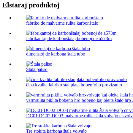
Elstaraj produktoj
fabriko de malvarme rulita karbonŝtalo
fabrikantoj de karbonŝtalaj bobenoj de a573m
dimensioj de karbona ŝtala tubo
Ŝtala paliso
ĉina kvalita fabriko stanplata bobenfolio provizanto
varmrulita piklita bobeno hrc-bobeno kaj oleita ŝtalo hrp .
DC01 DC02 DC03 malvarme rulita ŝtala volvaĵo cr-volv
Tre stokita karbona ŝtala volvaĵo