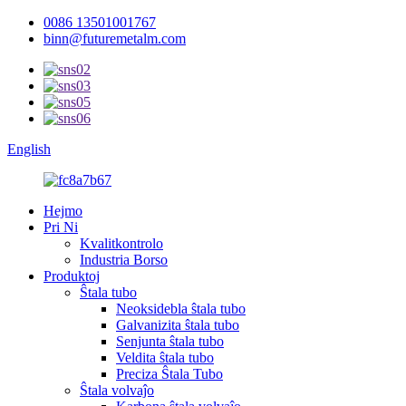
0086 13501001767
binn@futuremetalm.com
English
Hejmo
Pri Ni
Kvalitkontrolo
Industria Borso
Produktoj
Ŝtala tubo
Neoksidebla ŝtala tubo
Galvanizita ŝtala tubo
Senjunta ŝtala tubo
Veldita ŝtala tubo
Preciza Ŝtala Tubo
Ŝtala volvaĵo