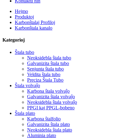
Kontaktu nin
Hejmo
Produktoj
Karbonŝtalaj Profiloj
Karbonŝtala kanalo
Kategorioj
Ŝtala tubo
Neoksidebla ŝtala tubo
Galvanizita ŝtala tubo
Senjunta ŝtala tubo
Veldita ŝtala tubo
Preciza Ŝtala Tubo
Ŝtala volvaĵo
Karbona ŝtala volvaĵo
Galvanizita ŝtala volvaĵo
Neoksidebla ŝtala volvaĵo
PPGI kaj PPGL-bobeno
Ŝtala plato
Karbona ŝtalfolio
Galvanizita ŝtala plato
Neoksidebla ŝtala plato
Aluminia plato