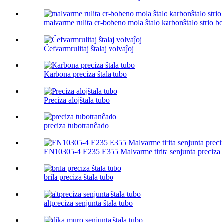
malvarme rulita cr-bobeno mola ŝtalo karbonŝtalo strio b
Ĉefvarmrulitaj ŝtalaj volvaĵoj
Karbona preciza ŝtala tubo
Preciza alojŝtala tubo
preciza tubotranĉado
EN10305-4 E235 E355 Malvarme tirita senjunta preciza
brila preciza ŝtala tubo
altpreciza senjunta ŝtala tubo