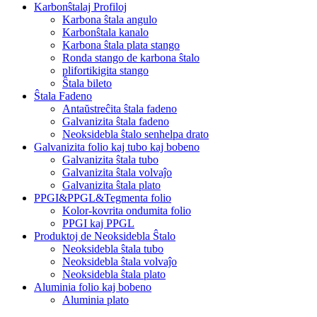
Karbonŝtalaj Profiloj
Karbona ŝtala angulo
Karbonŝtala kanalo
Karbona ŝtala plata stango
Ronda stango de karbona ŝtalo
plifortikigita stango
Ŝtala bileto
Ŝtala Fadeno
Antaŭstreĉita ŝtala fadeno
Galvanizita ŝtala fadeno
Neoksidebla ŝtalo senhelpa drato
Galvanizita folio kaj tubo kaj bobeno
Galvanizita ŝtala tubo
Galvanizita ŝtala volvaĵo
Galvanizita ŝtala plato
PPGI&PPGL&Tegmenta folio
Kolor-kovrita ondumita folio
PPGI kaj PPGL
Produktoj de Neoksidebla Ŝtalo
Neoksidebla ŝtala tubo
Neoksidebla ŝtala volvaĵo
Neoksidebla ŝtala plato
Aluminia folio kaj bobeno
Aluminia plato