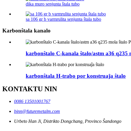
dika muro senjunta ŝtala tubo
sa 106 gr b varmrulita senjunta ŝtala tubo
Karbonŝtala kanalo
karbonŝtalo C-kanala ŝtalo/astm a36 q235 m
karbonŝtala H-trabo por konstruaĵa ŝtalo
KONTAKTU NIN
0086 13501001767
binn@futuremetalm.com
Urbeto Han Ji, Distrikto Dongchang, Provinco Ŝandongo