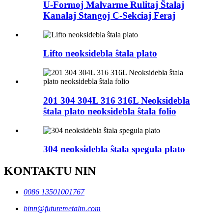
U-Formoj Malvarme Rulitaj Ŝtalaj
Kanalaj Stangoj C-Sekciaj Feraj
Lifto neoksidebla ŝtala plato
201 304 304L 316 316L Neoksidebla
ŝtala plato neoksidebla ŝtala folio
304 neoksidebla ŝtala spegula plato
KONTAKTU NIN
0086 13501001767
binn@futuremetalm.com