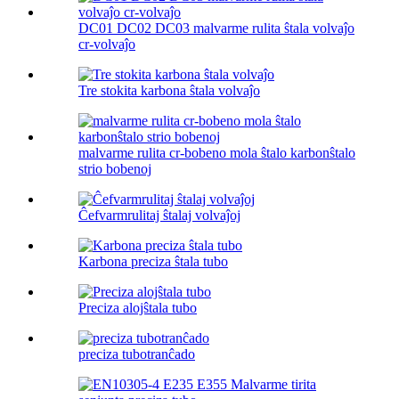
DC01 DC02 DC03 malvarme rulita ŝtala volvaĵo
cr-volvaĵo
Tre stokita karbona ŝtala volvaĵo
malvarme rulita cr-bobeno mola ŝtalo karbonŝtalo
strio bobenoj
Ĉefvarmrulitaj ŝtalaj volvaĵoj
Karbona preciza ŝtala tubo
Preciza alojŝtala tubo
preciza tubotranĉado