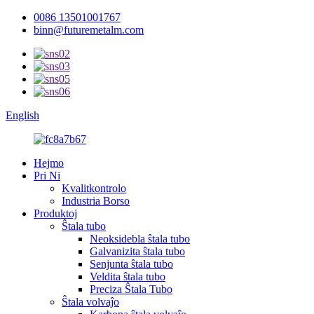
0086 13501001767
binn@futuremetalm.com
English
Hejmo
Pri Ni
Kvalitkontrolo
Industria Borso
Produktoj
Ŝtala tubo
Neoksidebla ŝtala tubo
Galvanizita ŝtala tubo
Senjunta ŝtala tubo
Veldita ŝtala tubo
Preciza Ŝtala Tubo
Ŝtala volvaĵo