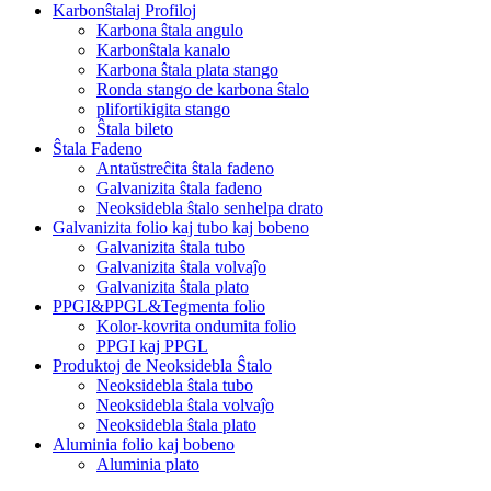
Karbonŝtalaj Profiloj
Karbona ŝtala angulo
Karbonŝtala kanalo
Karbona ŝtala plata stango
Ronda stango de karbona ŝtalo
plifortikigita stango
Ŝtala bileto
Ŝtala Fadeno
Antaŭstreĉita ŝtala fadeno
Galvanizita ŝtala fadeno
Neoksidebla ŝtalo senhelpa drato
Galvanizita folio kaj tubo kaj bobeno
Galvanizita ŝtala tubo
Galvanizita ŝtala volvaĵo
Galvanizita ŝtala plato
PPGI&PPGL&Tegmenta folio
Kolor-kovrita ondumita folio
PPGI kaj PPGL
Produktoj de Neoksidebla Ŝtalo
Neoksidebla ŝtala tubo
Neoksidebla ŝtala volvaĵo
Neoksidebla ŝtala plato
Aluminia folio kaj bobeno
Aluminia plato