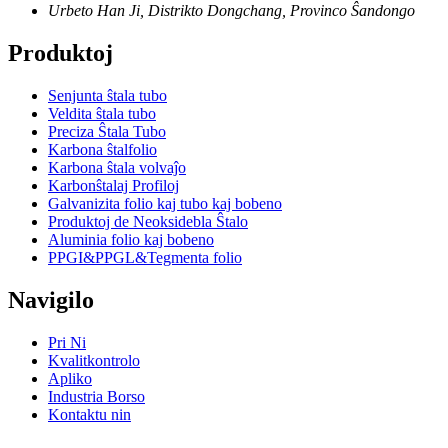
Urbeto Han Ji, Distrikto Dongchang, Provinco Ŝandongo
Produktoj
Senjunta ŝtala tubo
Veldita ŝtala tubo
Preciza Ŝtala Tubo
Karbona ŝtalfolio
Karbona ŝtala volvaĵo
Karbonŝtalaj Profiloj
Galvanizita folio kaj tubo kaj bobeno
Produktoj de Neoksidebla Ŝtalo
Aluminia folio kaj bobeno
PPGI&PPGL&Tegmenta folio
Navigilo
Pri Ni
Kvalitkontrolo
Apliko
Industria Borso
Kontaktu nin