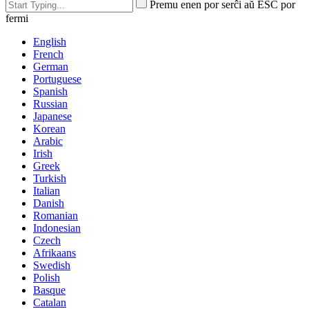
Premu enen por serĉi aŭ ESC por
fermi
English
French
German
Portuguese
Spanish
Russian
Japanese
Korean
Arabic
Irish
Greek
Turkish
Italian
Danish
Romanian
Indonesian
Czech
Afrikaans
Swedish
Polish
Basque
Catalan