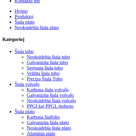
Kontaktu nin
Hejmo
Produktoj
Ŝtala plato
Neoksidebla ŝtala plato
Kategorioj
Ŝtala tubo
Neoksidebla ŝtala tubo
Galvanizita ŝtala tubo
Senjunta ŝtala tubo
Veldita ŝtala tubo
Preciza Ŝtala Tubo
Ŝtala volvaĵo
Karbona ŝtala volvaĵo
Galvanizita ŝtala volvaĵo
Neoksidebla ŝtala volvaĵo
PPGI kaj PPGL-bobeno
Ŝtala plato
Karbona ŝtalfolio
Galvanizita ŝtala plato
Neoksidebla ŝtala plato
Aluminia plato