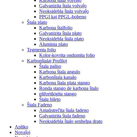
Karbona ŝtala volvaĵo
Galvanizita ŝtala volvaĵo
Neoksidebla ŝtala volvaĵo
PPGI kaj PPGL-bobeno
Ŝtala plato
Karbona ŝtalfolio
Galvanizita ŝtala plato
Neoksidebla ŝtala plato
Aluminia plato
Tegmenta folio
Kolor-kovrita ondumita folio
Karbonŝtalaj Profiloj
Ŝtala paliso
Karbona ŝtala angulo
Karbonŝtala kanalo
Karbona ŝtala plata stango
Ronda stango de karbona ŝtalo
plifortikigita stango
Ŝtala bileto
Ŝtala Fadeno
Antaŭstreĉita ŝtala fadeno
Galvanizita ŝtala fadeno
Neoksidebla ŝtalo senhelpa drato
Apliko
Novaĵoj