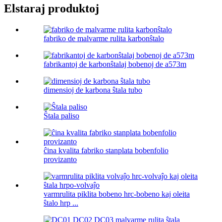
Elstaraj produktoj
fabriko de malvarme rulita karbonŝtalo
fabrikantoj de karbonŝtalaj bobenoj de a573m
dimensioj de karbona ŝtala tubo
Ŝtala paliso
ĉina kvalita fabriko stanplata bobenfolio
provizanto
varmrulita piklita bobeno hrc-bobeno kaj oleita
ŝtalo hrp ...