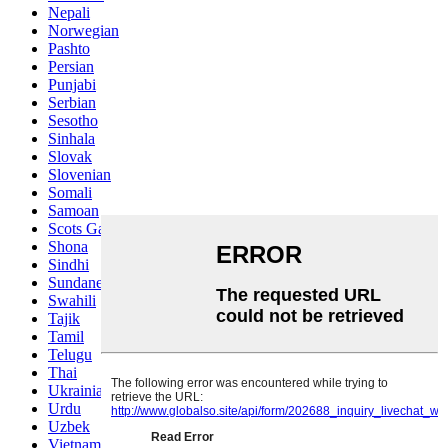
Nepali
Norwegian
Pashto
Persian
Punjabi
Serbian
Sesotho
Sinhala
Slovak
Slovenian
Somali
Samoan
Scots Gaelic
Shona
Sindhi
Sundanese
Swahili
Tajik
Tamil
Telugu
Thai
Ukrainian
Urdu
Uzbek
Vietnamese