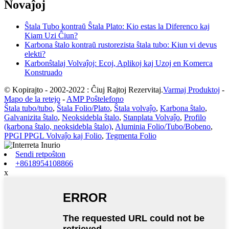
Novaĵoj
Ŝtala Tubo kontraŭ Ŝtala Plato: Kio estas la Diferenco kaj
Kiam Uzi Ĉiun?
Karbona ŝtalo kontraŭ rustorezista ŝtala tubo: Kiun vi devus
elekti?
Karbonŝtalaj Volvaĵoj: Ecoj, Aplikoj kaj Uzoj en Komerca
Konstruado
© Kopirajto - 2002-2022 : Ĉiuj Rajtoj Rezervitaj.
Varmaj Produktoj
-
Mapo de la retejo
-
AMP Poŝtelefono
Ŝtala tubo/tubo
,
Ŝtala Folio/Plato
,
Ŝtala volvaĵo
,
Karbona ŝtalo
,
Galvanizita ŝtalo
,
Neoksidebla ŝtalo
,
Stanplata Volvaĵo
,
Profilo
(karbona ŝtalo, neoksidebla ŝtalo)
,
Aluminia Folio/Tubo/Bobeno
,
PPGI PPGL Volvaĵo kaj Folio
,
Tegmenta Folio
Sendi retpoŝton
+8618954108866
x