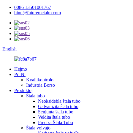
0086 13501001767
binn@futuremetalm.com
English
Hejmo
Pri Ni
Kvalitkontrolo
Industria Borso
Produktoj
Ŝtala tubo
Neoksidebla ŝtala tubo
Galvanizita ŝtala tubo
Senjunta ŝtala tubo
Veldita ŝtala tubo
Preciza Ŝtala Tubo
Ŝtala volvaĵo