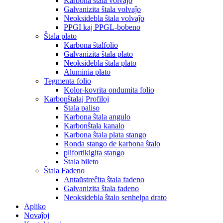
Karbona ŝtala volvaĵo
Galvanizita ŝtala volvaĵo
Neoksidebla ŝtala volvaĵo
PPGI kaj PPGL-bobeno
Ŝtala plato
Karbona ŝtalfolio
Galvanizita ŝtala plato
Neoksidebla ŝtala plato
Aluminia plato
Tegmenta folio
Kolor-kovrita ondumita folio
Karbonŝtalaj Profiloj
Ŝtala paliso
Karbona ŝtala angulo
Karbonŝtala kanalo
Karbona ŝtala plata stango
Ronda stango de karbona ŝtalo
plifortikigita stango
Ŝtala bileto
Ŝtala Fadeno
Antaŭstreĉita ŝtala fadeno
Galvanizita ŝtala fadeno
Neoksidebla ŝtalo senhelpa drato
Apliko
Novaĵoj