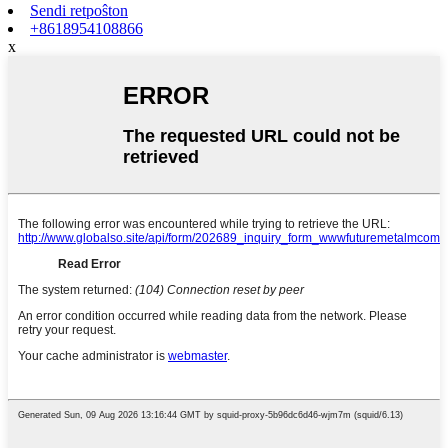
Sendi retpoŝton
+8618954108866
x