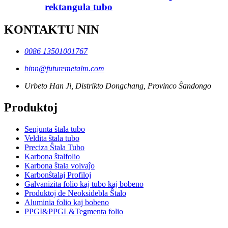
rektangula tubo
KONTAKTU NIN
0086 13501001767
binn@futuremetalm.com
Urbeto Han Ji, Distrikto Dongchang, Provinco Ŝandongo
Produktoj
Senjunta ŝtala tubo
Veldita ŝtala tubo
Preciza Ŝtala Tubo
Karbona ŝtalfolio
Karbona ŝtala volvaĵo
Karbonŝtalaj Profiloj
Galvanizita folio kaj tubo kaj bobeno
Produktoj de Neoksidebla Ŝtalo
Aluminia folio kaj bobeno
PPGI&PPGL&Tegmenta folio