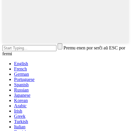
Premu enen por serĉi aŭ ESC por
fermi
English
French
German
Portuguese
Spanish
Russian
Japanese
Korean
Arabic
Irish
Greek
Turkish
Italian