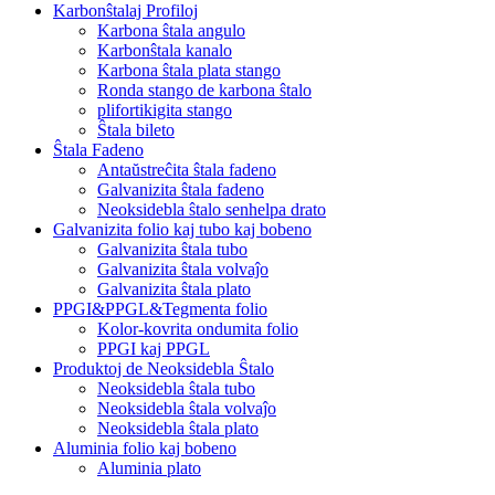
Karbonŝtalaj Profiloj
Karbona ŝtala angulo
Karbonŝtala kanalo
Karbona ŝtala plata stango
Ronda stango de karbona ŝtalo
plifortikigita stango
Ŝtala bileto
Ŝtala Fadeno
Antaŭstreĉita ŝtala fadeno
Galvanizita ŝtala fadeno
Neoksidebla ŝtalo senhelpa drato
Galvanizita folio kaj tubo kaj bobeno
Galvanizita ŝtala tubo
Galvanizita ŝtala volvaĵo
Galvanizita ŝtala plato
PPGI&PPGL&Tegmenta folio
Kolor-kovrita ondumita folio
PPGI kaj PPGL
Produktoj de Neoksidebla Ŝtalo
Neoksidebla ŝtala tubo
Neoksidebla ŝtala volvaĵo
Neoksidebla ŝtala plato
Aluminia folio kaj bobeno
Aluminia plato