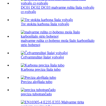
DC01 DC02 DC03 malvarme rulita ŝtala volvaĵo
cr-volvaĵo
Tre stokita karbona ŝtala volvaĵo
malvarme rulita cr-bobeno mola ŝtalo karbonŝtalo
strio bobenoj
Ĉefvarmrulitaj ŝtalaj volvaĵoj
Karbona preciza ŝtala tubo
Preciza alojŝtala tubo
preciza tubotranĉado