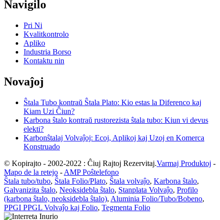
Navigilo
Pri Ni
Kvalitkontrolo
Apliko
Industria Borso
Kontaktu nin
Novaĵoj
Ŝtala Tubo kontraŭ Ŝtala Plato: Kio estas la Diferenco kaj
Kiam Uzi Ĉiun?
Karbona ŝtalo kontraŭ rustorezista ŝtala tubo: Kiun vi devus
elekti?
Karbonŝtalaj Volvaĵoj: Ecoj, Aplikoj kaj Uzoj en Komerca
Konstruado
© Kopirajto - 2002-2022 : Ĉiuj Rajtoj Rezervitaj.
Varmaj Produktoj
-
Mapo de la retejo
-
AMP Poŝtelefono
Ŝtala tubo/tubo
,
Ŝtala Folio/Plato
,
Ŝtala volvaĵo
,
Karbona ŝtalo
,
Galvanizita ŝtalo
,
Neoksidebla ŝtalo
,
Stanplata Volvaĵo
,
Profilo
(karbona ŝtalo, neoksidebla ŝtalo)
,
Aluminia Folio/Tubo/Bobeno
,
PPGI PPGL Volvaĵo kaj Folio
,
Tegmenta Folio