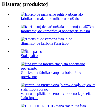
Elstaraj produktoj
fabriko de malvarme rulita karbonŝtalo
fabrikantoj de karbonŝtalaj bobenoj de a573m
dimensioj de karbona ŝtala tubo
Ŝtala paliso
ĉina kvalita fabriko stanplata bobenfolio
provizanto
varmrulita piklita bobeno hrc-bobeno kaj oleita
ŝtalo hrp ...