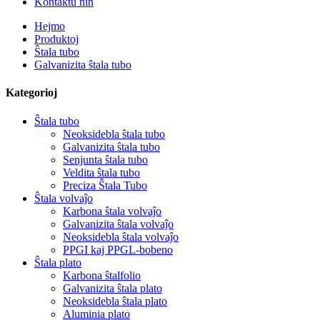
Kontaktu nin
Hejmo
Produktoj
Ŝtala tubo
Galvanizita ŝtala tubo
Kategorioj
Ŝtala tubo
Neoksidebla ŝtala tubo
Galvanizita ŝtala tubo
Senjunta ŝtala tubo
Veldita ŝtala tubo
Preciza Ŝtala Tubo
Ŝtala volvaĵo
Karbona ŝtala volvaĵo
Galvanizita ŝtala volvaĵo
Neoksidebla ŝtala volvaĵo
PPGI kaj PPGL-bobeno
Ŝtala plato
Karbona ŝtalfolio
Galvanizita ŝtala plato
Neoksidebla ŝtala plato
Aluminia plato